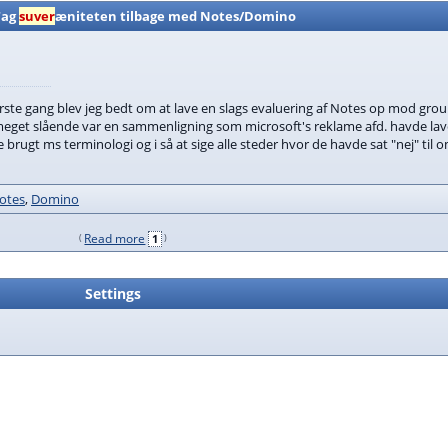
Tag
suver
æniteten tilbage med Notes/Domino
rste gang blev jeg bedt om at lave en slags evaluering af Notes op mod gro
r meget slående var en sammenligning som microsoft's reklame afd. havde lavet
ugt ms terminologi og i så at sige alle steder hvor de havde sat "nej" til 
otes
,
Domino
Read more
1
Settings