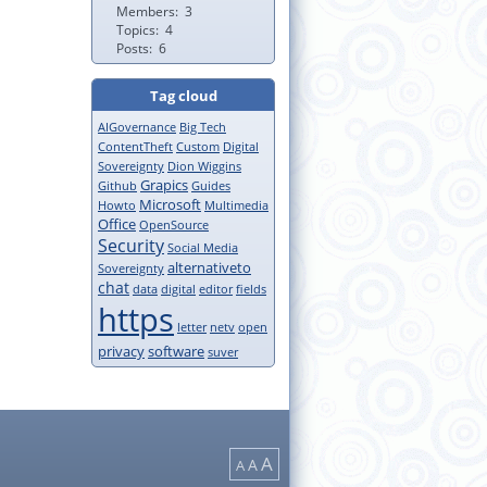
Members
3
Topics
4
Posts
6
Tag cloud
AIGovernance
Big Tech
ContentTheft
Custom
Digital
Sovereignty
Dion Wiggins
Grapics
Github
Guides
Microsoft
Howto
Multimedia
Office
OpenSource
Security
Social Media
alternativeto
Sovereignty
chat
data
digital
editor
fields
https
letter
netv
open
privacy
software
suver
A
A
A