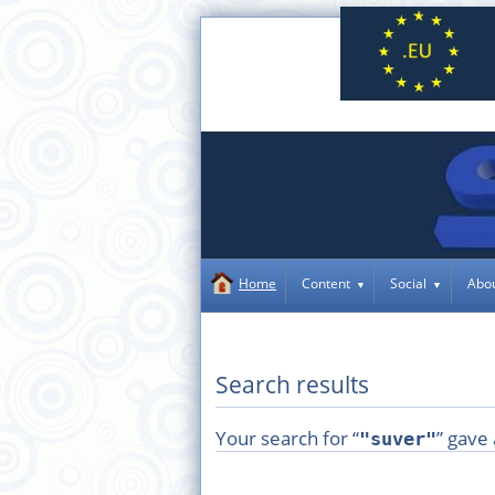
Content
Social
Abo
Home
Search results
Your search for “
” gave
"suver"