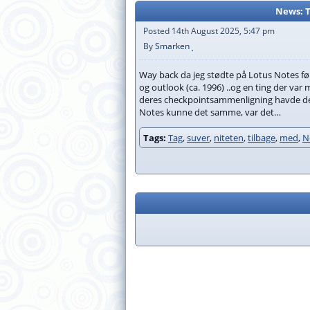
News: 
Posted 14th August 2025, 5:47 pm
By
Smarken
Way back da jeg stødte på Lotus Notes fø
og outlook (ca. 1996) ..og en ting der va
deres checkpointsammenligning havde de br
Notes kunne det samme, var det…
Tags:
Tag
,
suver
,
niteten
,
tilbage
,
med
,
N