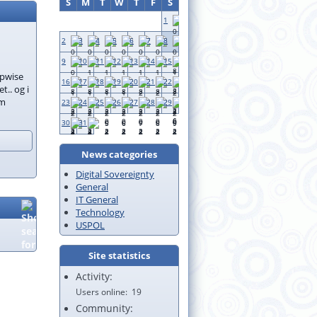
S
M
T
W
T
F
S
1
2
3
4
5
6
7
8
9
10
11
12
13
14
15
upwise
16
17
18
19
20
21
22
.. og i
om
23
24
25
26
27
28
29
30
31
News categories
Digital Sovereignty
General
IT General
Technology
USPOL
Site statistics
Activity:
Users online
19
Community: